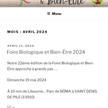
Aller
FOIRE BIOLOGIQUE & BIEN-
organisée par l'Association "Mieux Vivre à Libourne"
au
ÊTRE
Menu
contenu
principal
MOIS :
AVRIL 2024
PUBLIÉ
AVRIL 11, 2024
LE
Foire Biologique et Bien-Être 2024
Notre 22ème édition de la Foire Biologique et Bien-
Être approche à grands pas ….
Dimanche 19 mai 2024
À 10 min de Libourne… Parc de BÔMA à SAINT DENIS
DE PILE (33910)