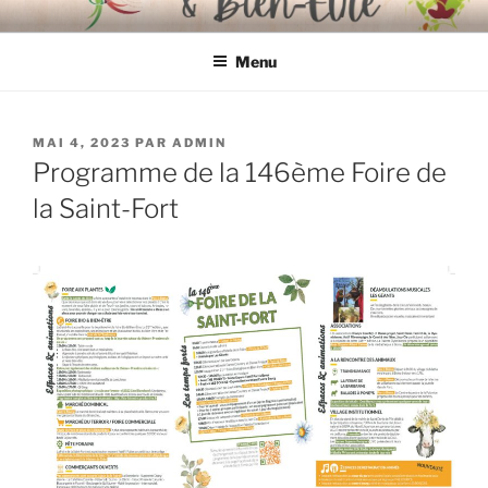
Aller
FOIRE BIOLOGIQUE & BIEN-
organisée par l'Association "Mieux Vivre à Libourne"
au
ÊTRE
Menu
contenu
principal
PUBLIÉ
MAI 4, 2023
PAR
ADMIN
LE
Programme de la 146ème Foire de
la Saint-Fort