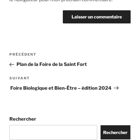
Navigation
Article
PRÉCÉDENT
de
précédent
Plan de la Foire de la Saint Fort
l’article
Article
SUIVANT
suivant
Foire Biologique et Bien-Être – édition 2024
Rechercher
Rechercher