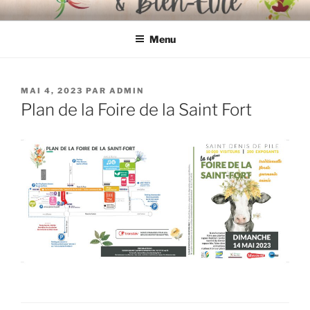
Aller
FOIRE BIOLOGIQUE & BIEN-
organisée par l'Association "Mieux Vivre à Libourne"
au
ÊTRE
Menu
contenu
principal
PUBLIÉ
MAI 4, 2023
PAR
ADMIN
LE
Plan de la Foire de la Saint Fort