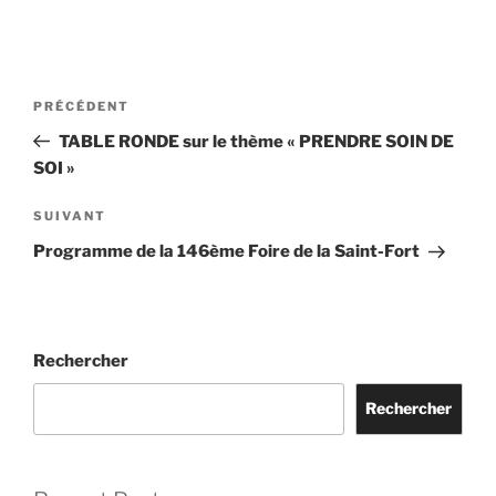
Navigation
Article
PRÉCÉDENT
de
précédent
TABLE RONDE sur le thème « PRENDRE SOIN DE
l’article
SOI »
Article
SUIVANT
suivant
Programme de la 146ème Foire de la Saint-Fort
Rechercher
Rechercher