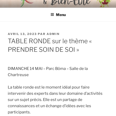
Aller
FOIRE BIOLOGIQUE & BIEN-
organisée par l'Association "Mieux Vivre à Libourne"
au
ÊTRE
Menu
contenu
principal
PUBLIÉ
AVRIL 13, 2023
PAR
ADMIN
LE
TABLE RONDE sur le thème «
PRENDRE SOIN DE SOI »
DIMANCHE 14 MAI – Parc Bôma – Salle de la
Chartreuse
La table ronde est le moment idéal pour faire
intervenir des experts dans leur domaine d’activités
sur un sujet précis. Elle est un partage de
connaissances et un échange d’idées avec les
participants.